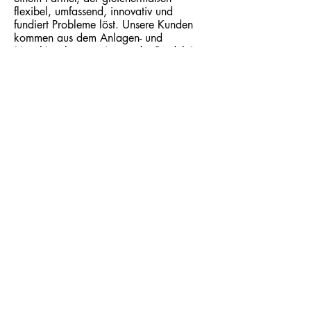
flexibel, umfassend, innovativ und
fundiert Probleme löst. Unsere Kunden
kommen aus dem Anlagen- und
Maschinenbau sowie aus der Produktion
.
info@red-safety.de
Büro NRW
Wittfelder Str. 171
47166 Duisburg
t:
+4920347996553
m
+4916095133368